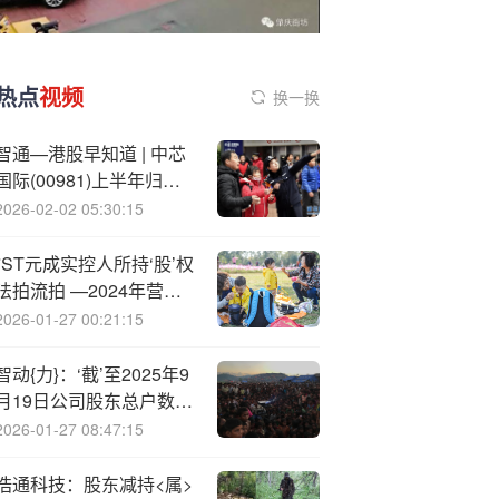
热点
视频
换一换
智通—港股早知道 | 中芯
国际(00981)上半年归母
净利同比增长35.6%
2026-02-02 05:30:15
*ST元成实控人所持‘股’权
法拍流拍 —2024年营业
收入大幅下滑
2026-01-27 00:21:15
智动{力}：‘截’至2025年9
月19日公司股东总户数
26112户
2026-01-27 08:47:15
浩通科技：股东减持<属>