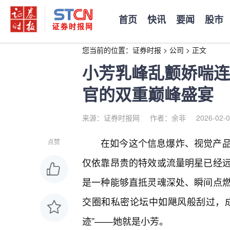
首页
快讯
要闻
股市
您当前的位置：
证券时报
>
公司
>
正文
小芳乳峰乱颤娇喘连
官的双重巅峰盛宴
来源：证券时报网
作者：余非
2026-02-0
在如今这个信息爆炸、视觉产品
点赞
仅依靠昂贵的特效或流量明星已经
是一种能够直抵灵魂深处、瞬间点
交圈和私密论坛中如飓风般刮过，
迹”——她就是小芳。