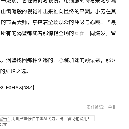
科书级别。它懂得何时该慢，用细腻的特写来勾引观
排山倒海般的视觉冲击来推向最终的高潮。小芳在其
生的节奏大师，掌控着全场观众的呼吸与心跳。当最
、所有的渴望都随着那惊艳全场的画面一同爆发，留
礼，渴望找回那种久违的、心跳加速的颤栗感，那么
的巅峰之选。
SCFaHYXjb8Z
】
责任编辑： 余非
 CEO警告：美国严重低估中国AI实力，出口管制也没用！
张文