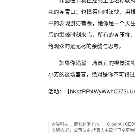
作品在节奏控控制上也堪称教
众的🔥胃口；也懂得何时该快，用
中的表现游刃有余，她像是一个天
后的巅峰时刻来临，所有的🔥压抑
给观众的是无尽的余韵与思考。
如果你渴望一场真正的视觉洗
小芳的这场盛宴，绝对是你不可错过
活动：【
hKszRFt4WyWwhC373uU
露笑科技:，筹划赴港上市
O.penAI;
交银信.托：公司法定.代表人由童学卫变更为