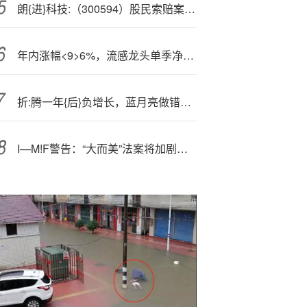
朗{进}科技:（300594）股民索赔案已向法院提交立案，永悦科技（603879）索赔案持续推进
年内涨幅<9>6%，流感龙头单季净利增超300% ！赛道潜力股全出炉！
折:腾一年{后}负增长，蓝月亮做错了什么？
I—M!F警告：“大而美”法案将加剧美国财政赤字