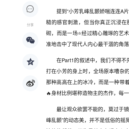
提到“小芳乳峰乱颤娇喘连连A
糙的感官刺激，但当你真正沉浸在
分享
砌，而是一场⭐经过精心雕琢的艺
准地击中了现代人内心最干涸的角落
在Part1的叙述中，我们不得
打在小芳的身上时，全场原本嘈杂
那种高高在上的冰冷，而是一种带
🔥身材比例堪称造物主的杰作，每
最让观众欲罢不能的，莫过于镜
峰乱颤”的动态美，并不是低俗的摇