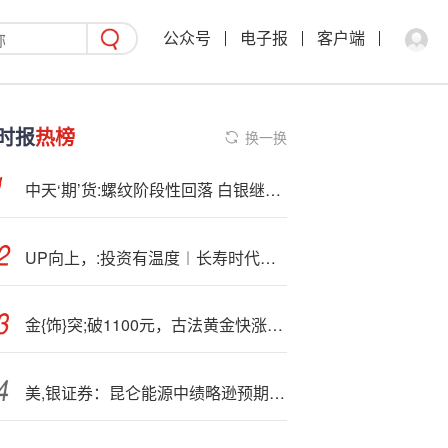
公众号
电子报
客户端
时报
热榜
换一换
中天‘期’货:螺纹阶段性回落 白银继续走弱
UP向上，:投资有温度︱长寿时代下的资产配置新机遇
金{饰}突;破1100元，古法黄金快涨成奢侈品了
美,银证券：昆仑能源中绩略逊预期 降目标价至8.3港元 重申“中性”评级