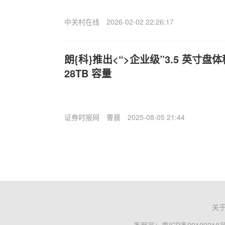
中关村在线
2026-02-02 22:26:17
朗{科}推出<“>企业级”3.5 英寸
28TB 容量
证券时报网
曹晨
2025-08-05 21:44
关