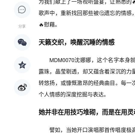
为我们献上了一场视听盛宴，让熟悉的
歌声中，重新找回那些被🤔遗忘的情感
🔥慰藉。
分享
天籁交织，唤醒沉睡的情感
MDM0070沈娜娜，这个名字本
露珠，晶莹剔透，却又蕴含着深沉的力
转悠扬，或慷慨激昂的经典曲目。每一次
个人情感的深度挖掘与表达。
她并非在用技巧堆砌，而是在用灵
譬如，当她开口演唱那首传唱度极