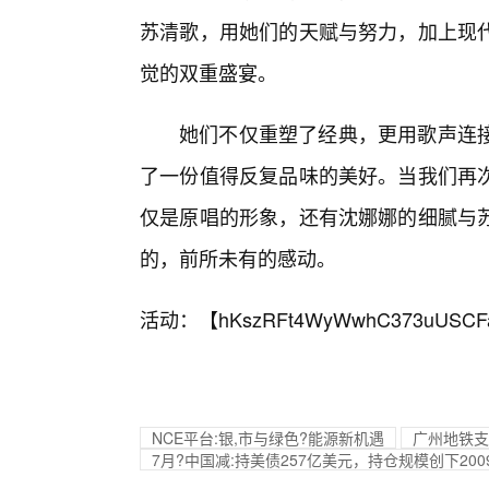
苏清歌，用她们的天赋与努力，加上现
觉的双重盛宴。
她们不仅重塑了经典，更用歌声连
了一份值得反复品味的美好。当我们再
仅是原唱的形象，还有沈娜娜的细腻与
的，前所未有的感动。
活动：【
hKszRFt4WyWwhC373uUSCF
NCE平台:银,市与绿色?能源新机遇
广州地铁支
7月?中国减:持美债257亿美元，持仓规模创下20