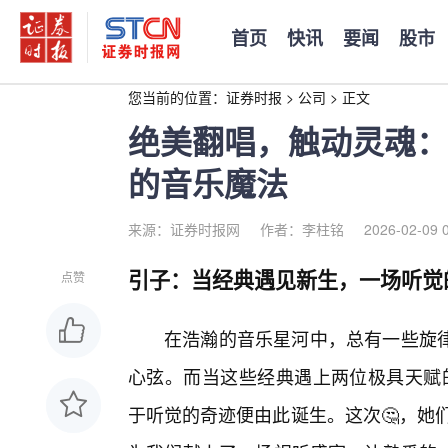
首页
快讯
要闻
股市
您当前的位置：
证券时报
>
公司
>
正文
绝美翻唱，触动灵魂：M
的音乐魔法
来源：证券时报网
作者：李柱铭
2026-02-09 
引子：当经典遇见新生，一场听觉
点赞
在浩瀚的音乐星河中，总有一些旋
心弦。而当这些经典遇上两位极具天赋的
于听觉的奇迹便由此诞生。这次🤔，她们